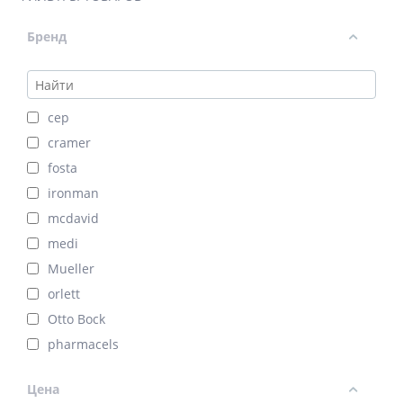
Бренд
cep
cramer
fosta
ironman
mcdavid
medi
Mueller
orlett
Otto Bock
pharmacels
psb
Цена
push