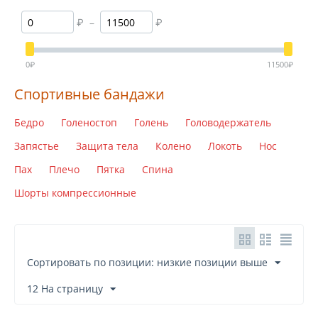
rehband
₽
–
₽
select
swedeo
0
₽
11500
₽
vulkan
Спортивные бандажи
Бедро
Голеностоп
Голень
Головодержатель
Запястье
Защита тела
Колено
Локоть
Нос
Пах
Плечо
Пятка
Спина
Шорты компрессионные
Сортировать по позиции: низкие позиции выше
12 На страницу