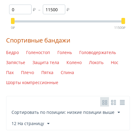
rehband
₽
–
₽
select
swedeo
0
₽
11500
₽
vulkan
Спортивные бандажи
Бедро
Голеностоп
Голень
Головодержатель
Запястье
Защита тела
Колено
Локоть
Нос
Пах
Плечо
Пятка
Спина
Шорты компрессионные
Сортировать по позиции: низкие позиции выше
12 На страницу