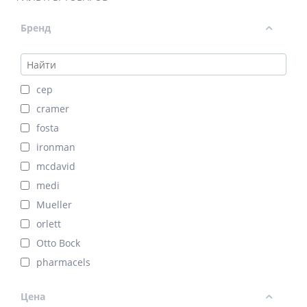
Бренд
cep
cramer
fosta
ironman
mcdavid
medi
Mueller
orlett
Otto Bock
pharmacels
psb
Цена
push