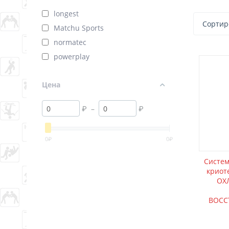
longest
Сортир
Matchu Sports
normatec
powerplay
Цена
₽
–
₽
0
₽
0
₽
Систем
криот
ОХ
ВОСС