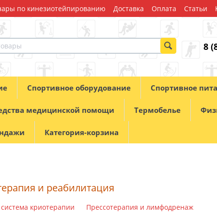
ары по кинезиотейпированию
Доставка
Оплата
Статьи
8 (
ие
Спортивное оборудование
Спортивное пит
едства медицинской помощи
Термобелье
Физ
андажи
Категория-корзина
ерапия и реабилитация
 система криотерапии
Прессотерапия и лимфодренаж