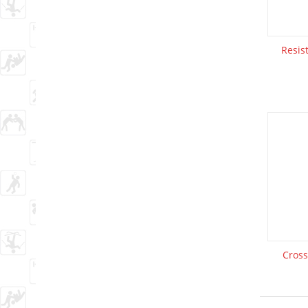
Resis
Cros