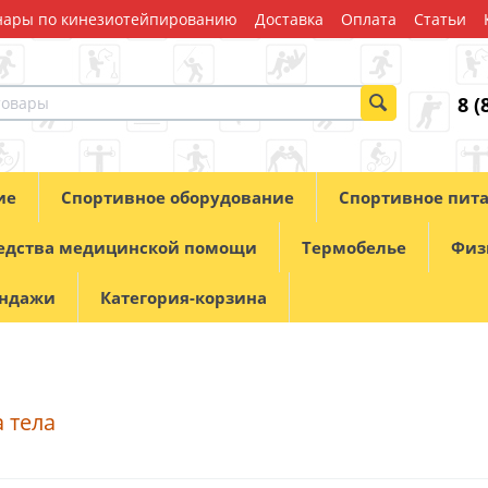
ары по кинезиотейпированию
Доставка
Оплата
Статьи
8 (
ие
Спортивное оборудование
Спортивное пит
едства медицинской помощи
Термобелье
Физ
андажи
Категория-корзина
 тела