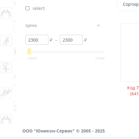
Сортир
select
Цена
₽
–
₽
2300
₽
2300
₽
Код 
(64
ООО "Юникон-Сервис" © 2005 - 2025