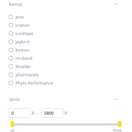
Бренд
ares
cramer
curetape
jaybird
kinesio
mcdavid
Mueller
pharmacels
Phyto Performance
Цена
₽
–
₽
0
₽
5800
₽