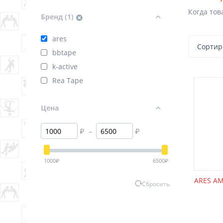
Когда тов
Бренд (1)
ares
Сортир
bbtape
k-active
Rea Tape
Цена
₽
–
₽
1000
₽
6500
₽
ARES AM
Сбросить