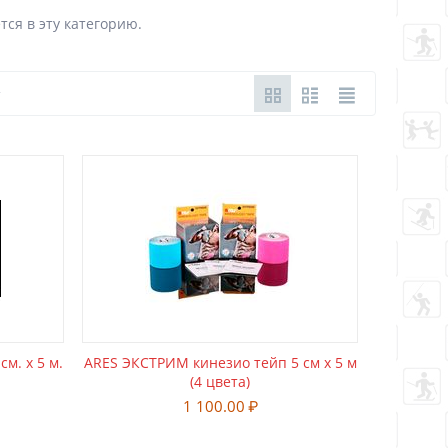
тся в эту категорию.
м. х 5 м.
ARES ЭКСТРИМ кинезио тейп 5 см х 5 м
(4 цвета)
1 100.00
₽