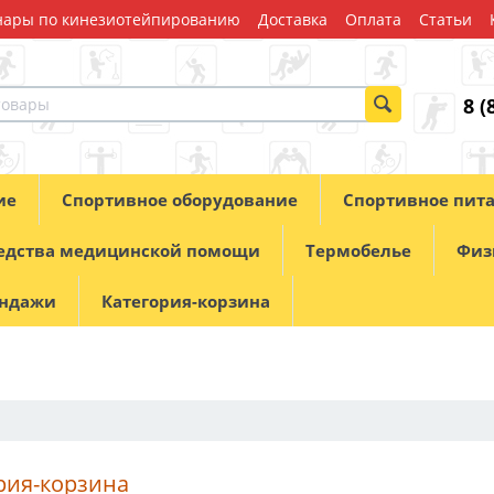
ары по кинезиотейпированию
Доставка
Оплата
Статьи
8 (
ие
Спортивное оборудование
Спортивное пит
едства медицинской помощи
Термобелье
Физ
андажи
Категория-корзина
рия-корзина