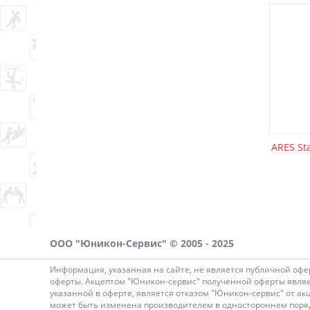
ARES St
ООО "Юникон-Сервис" © 2005 - 2025
Информация, указанная на сайте, не является публичной офе
оферты. Акцептом "Юникон-сервис" полученной оферты являет
указанной в оферте, является отказом "Юникон-сервис" от ак
может быть изменена производителем в одностороннем порядк