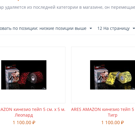
ар удаляется из последней категории в магазине, он перемещае
овать по позиции: низкие позиции выше
12 На страницу
AZON кинезио тейп 5 см. х 5 м.
ARES AMAZON кинезио тейп 5 с
Леопард
Тигр
1 100.00
₽
1 100.00
₽