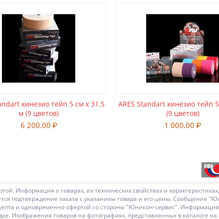
andart кинезио тейп 5 см х 31.5
ARES Standart кинезио тейп 5
м (9 цветов)
(9 цветов)
6 200.00
₽
1 000.00
₽
ртой. Информация о товарах, их технических свойствах и характеристика
ся подтверждение заказа с указанием товара и его цены. Сообщение "Юн
цепта и одновременно офертой со стороны "Юникон-сервис". Информация о
е. Изображения товаров на фотографиях, представленных в каталоге на 