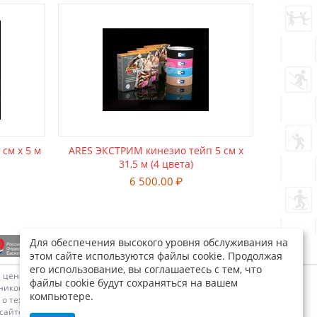
 см х 5 м
ARES ЭКСТРИМ кинезио тейп 5 см х
31,5 м (4 цвета)
6 500.00
₽
Для обеспечения высокого уровня обслуживания на
этом сайте используются файлы cookie. Продолжая
его использование, вы соглашаетесь с тем, что
х, ценах является предложением "Юникон-сервис" делать
файлы cookie будут сохраняться на вашем
икон-сервис" о цене заказанного товара, отличающейся от
компьютере.
 технических характеристиках товаров, указанная на сайте,
сайте, могут отличаться от оригиналов. Информация о цене