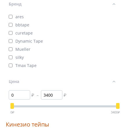
Бренд
ares
bbtape
curetape
Dynamic Tape
Mueller
silky
Tmax Tape
Цена
₽
–
₽
0
₽
3400
₽
Кинезио тейпы