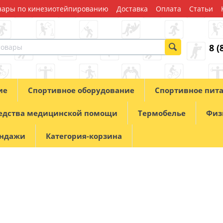
ары по кинезиотейпированию
Доставка
Оплата
Статьи
8 (
ие
Спортивное оборудование
Спортивное пит
едства медицинской помощи
Термобелье
Физ
андажи
Категория-корзина