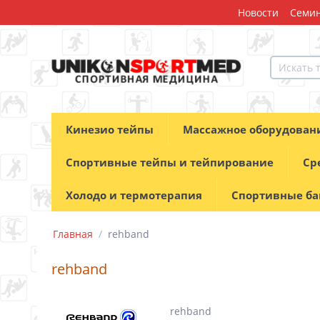
Новости
Семин
Кинезио тейпы
Массажное оборудован
Спортивные тейпы и тейпирование
Ср
Холодо и термотерапия
Спортивные б
Главная
/
rehband
rehband
rehband