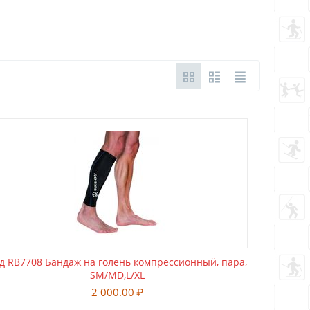
д RB7708 Бандаж на голень компрессионный, пара,
SM/МD,L/XL
2 000.00
₽