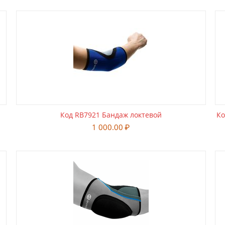
Код RB7921 Бандаж локтевой
Ко
1 000.00
₽