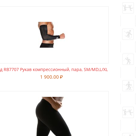
д RB7707 Рукав компрессионный, пара, SM/МD,L/XL
1 900.00
₽