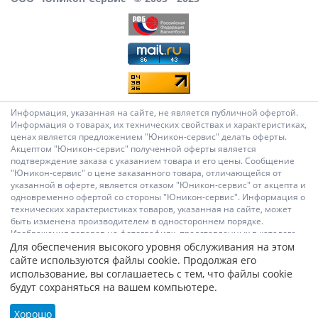
Информация, указанная на сайте, не является публичной офертой.
Информация о товарах, их технических свойствах и характеристиках,
ценах является предложением "Юникон-сервис" делать оферты.
Акцептом "Юникон-сервис" полученной оферты является
подтверждение заказа с указанием товара и его цены. Сообщение
"Юникон-сервис" о цене заказанного товара, отличающейся от
указанной в оферте, является отказом "Юникон-сервис" от акцепта и
одновременно офертой со стороны "Юникон-сервис". Информация о
технических характеристиках товаров, указанная на сайте, может
быть изменена производителем в одностороннем порядке.
Изображения товаров на фотографиях, представленных в каталоге
на сайте, могут отличаться от оригиналов. Информация о цене
Для обеспечения высокого уровня обслуживания на этом
товара, указанная в каталоге на сайте, может отличаться от
сайте используются файлы cookie. Продолжая его
фактической к моменту оформления заказа на соответствующий
использование, вы соглашаетесь с тем, что файлы cookie
товар. Подтверждением цены заказанного товара является
будут сохраняться на вашем компьютере.
сообщение "Юникон-сервис" о цене такого товара. Администрация
Сайта не несет ответственности за содержание сообщений и других
Хорошо
материалов на сайте, их возможное несоответствие действующему