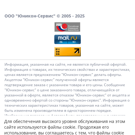
ООО "Юникон-Сервис" © 2005 - 2025
Информация, указанная на сайте, не является публичной офертой.
Информация о товарах, их технических свойствах и характеристиках,
ценах является предложением "Юникон-сервис" делать оферты.
Акцептом "Юникон-сервис" полученной оферты является
подтверждение заказа с указанием товара и его цены. Сообщение
"Юникон-сервис" о цене заказанного товара, отличающейся от
указанной в оферте, является отказом "Юникон-сервис" от акцепта и
одновременно офертой со стороны "Юникон-сервис". Информация о
технических характеристиках товаров, указанная на сайте, может
быть изменена производителем в одностороннем порядке.
Изображения товаров на фотографиях, представленных в каталоге
на сайте, могут отличаться от оригиналов. Информация о цене
Для обеспечения высокого уровня обслуживания на этом
товара, указанная в каталоге на сайте, может отличаться от
сайте используются файлы cookie. Продолжая его
фактической к моменту оформления заказа на соответствующий
использование, вы соглашаетесь с тем, что файлы cookie