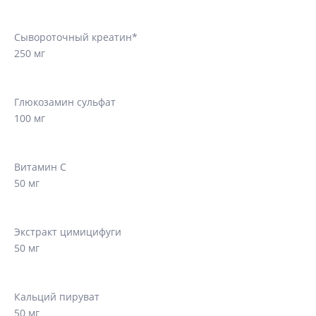
Сывороточный креатин*
250 мг
Глюкозамин сульфат
100 мг
Витамин С
50 мг
Экстракт цимицифуги
50 мг
Кальций пируват
50 мг