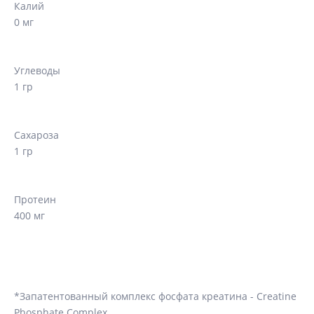
Калий
0 мг
Углеводы
1 гр
Сахароза
1 гр
Протеин
400 мг
*Запатентованный комплекс фосфата креатина - Creatine
Phosphate Complex