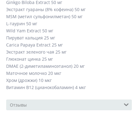
L-глютамин 50 мг
Ginkgo Biloba Extract 50 мг
Экстракт гуараны (8% кофеина) 50 мг
MSM (метил сульфонилметан) 50 мг
L-таурин 50 мг
Wild Yam Extract 50 мг
Пируват кальция 25 мг
Carica Papaya Extract 25 мг
Экстракт зеленого чая 25 мг
Глюконат цинка 25 мг
DMAE (2-диметиламиноэтанол) 20 мг
Маточное молочко 20 мкг
Хром (дрожжи) 10 мкг
Витамин В12 (цианокобаламин) 4 мкг
Отзывы