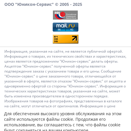
ООО "Юникон-Сервис" © 2005 - 2025
Информация, указанная на сайте, не является публичной офертой.
Информация о товарах, их технических свойствах и характеристиках,
ценах является предложением "Юникон-сервис" делать оферты.
Акцептом "Юникон-сервис" полученной оферты является
подтверждение заказа с указанием товара и его цены. Сообщение
"Юникон-сервис" о цене заказанного товара, отличающейся от
указанной в оферте, является отказом "Юникон-сервис" от акцепта и
одновременно офертой со стороны "Юникон-сервис". Информация о
технических характеристиках товаров, указанная на сайте, может
быть изменена производителем в одностороннем порядке.
Изображения товаров на фотографиях, представленных в каталоге
на сайте, могут отличаться от оригиналов. Информация о цене
Для обеспечения высокого уровня обслуживания на этом
товара, указанная в каталоге на сайте, может отличаться от
сайте используются файлы cookie. Продолжая его
фактической к моменту оформления заказа на соответствующий
использование, вы соглашаетесь с тем, что файлы cookie
товар. Подтверждением цены заказанного товара является
будут сохраняться на вашем компьютере.