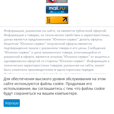
Информация, указанная на сайте, не является публичной офертой.
Информация о товарах, их технических свойствах и характеристиках,
ценах является предложением "Юникон-сервис" делать оферты.
Акцептом "Юникон-сервис" полученной оферты является
подтверждение заказа с указанием товара и его цены. Сообщение
"Юникон-сервис" о цене заказанного товара, отличающейся от
указанной в оферте, является отказом "Юникон-сервис" от акцепта и
одновременно офертой со стороны "Юникон-сервис". Информация о
технических характеристиках товаров, указанная на сайте, может
быть изменена производителем в одностороннем порядке.
Изображения товаров на фотографиях, представленных в каталоге
на сайте, могут отличаться от оригиналов. Информация о цене
Для обеспечения высокого уровня обслуживания на этом
товара, указанная в каталоге на сайте, может отличаться от
сайте используются файлы cookie. Продолжая его
фактической к моменту оформления заказа на соответствующий
использование, вы соглашаетесь с тем, что файлы cookie
товар. Подтверждением цены заказанного товара является
будут сохраняться на вашем компьютере.
сообщение "Юникон-сервис" о цене такого товара. Администрация
Сайта не несет ответственности за содержание сообщений и других
Хорошо
материалов на сайте, их возможное несоответствие действующему
законодательству, за достоверность размещаемых Пользователями
материалов, качество информации и изображений.