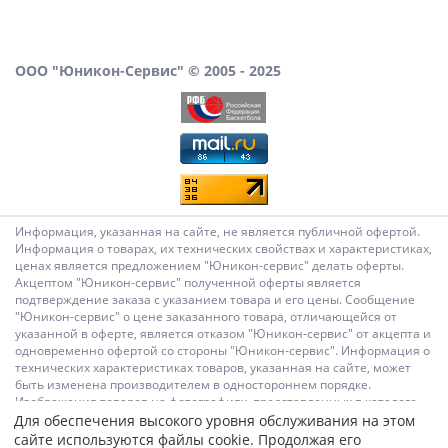
ООО "Юникон-Сервис" © 2005 - 2025
Информация, указанная на сайте, не является публичной офертой.
Информация о товарах, их технических свойствах и характеристиках,
ценах является предложением "Юникон-сервис" делать оферты.
Акцептом "Юникон-сервис" полученной оферты является
подтверждение заказа с указанием товара и его цены. Сообщение
"Юникон-сервис" о цене заказанного товара, отличающейся от
указанной в оферте, является отказом "Юникон-сервис" от акцепта и
одновременно офертой со стороны "Юникон-сервис". Информация о
технических характеристиках товаров, указанная на сайте, может
быть изменена производителем в одностороннем порядке.
Изображения товаров на фотографиях, представленных в каталоге
на сайте, могут отличаться от оригиналов. Информация о цене
Для обеспечения высокого уровня обслуживания на этом
товара, указанная в каталоге на сайте, может отличаться от
сайте используются файлы cookie. Продолжая его