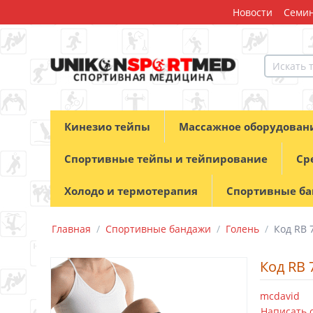
Новости
Семин
Кинезио тейпы
Массажное оборудован
Спортивные тейпы и тейпирование
Ср
Холодо и термотерапия
Спортивные б
Главная
/
Спортивные бандажи
/
Голень
/
Код RB 
Код RB
mcdavid
Написать 