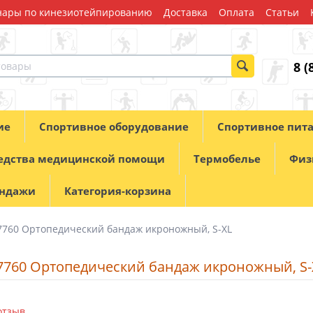
ары по кинезиотейпированию
Доставка
Оплата
Статьи
8 (
ие
Спортивное оборудование
Спортивное пит
едства медицинской помощи
Термобелье
Физ
андажи
Категория-корзина
7760 Ортопедический бандаж икроножный, S-XL
 7760 Ортопедический бандаж икроножный, S-
отзыв