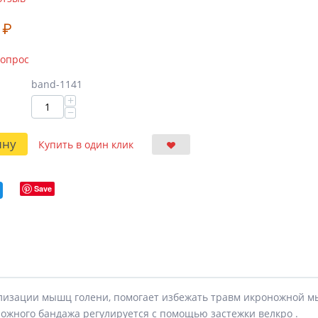
₽
вопрос
band-1141
+
−
ину
Купить в один клик
Save
лизации мышц голени, помогает избежать травм икроножной мы
ожного бандажа регулируется с помощью застежки велкро .