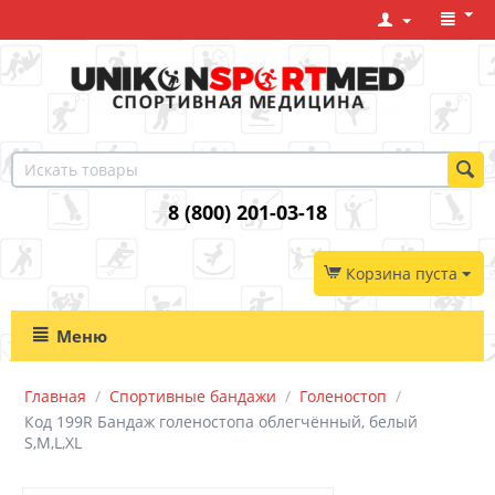
8 (800) 201-03-18
Корзина пуста
Меню
Главная
/
Спортивные бандажи
/
Голеностоп
/
Код 199R Бандаж голеностопа облегчённый, белый
S,M,L,XL