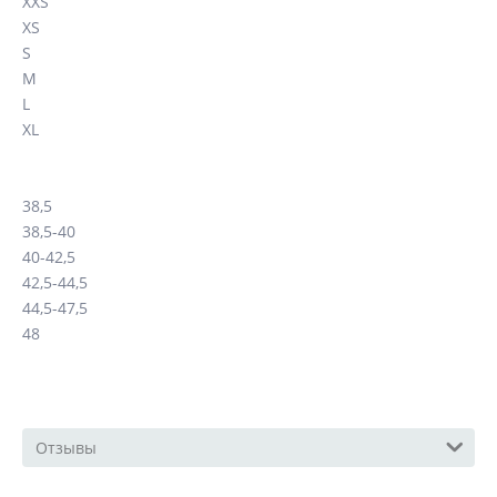
XXS
XS
S
M
L
XL
38,5
38,5-40
40-42,5
42,5-44,5
44,5-47,5
48
Отзывы