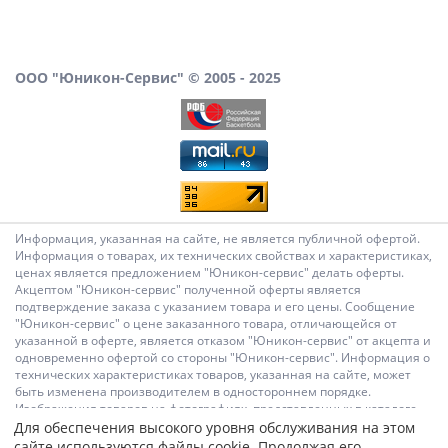
ООО "Юникон-Сервис" © 2005 - 2025
Информация, указанная на сайте, не является публичной офертой.
Информация о товарах, их технических свойствах и характеристиках,
ценах является предложением "Юникон-сервис" делать оферты.
Акцептом "Юникон-сервис" полученной оферты является
подтверждение заказа с указанием товара и его цены. Сообщение
"Юникон-сервис" о цене заказанного товара, отличающейся от
указанной в оферте, является отказом "Юникон-сервис" от акцепта и
одновременно офертой со стороны "Юникон-сервис". Информация о
технических характеристиках товаров, указанная на сайте, может
быть изменена производителем в одностороннем порядке.
Изображения товаров на фотографиях, представленных в каталоге
на сайте, могут отличаться от оригиналов. Информация о цене
Для обеспечения высокого уровня обслуживания на этом
товара, указанная в каталоге на сайте, может отличаться от
сайте используются файлы cookie. Продолжая его