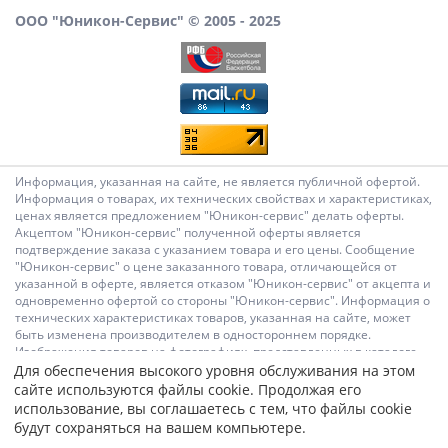
ООО "Юникон-Сервис" © 2005 - 2025
Информация, указанная на сайте, не является публичной офертой.
Информация о товарах, их технических свойствах и характеристиках,
ценах является предложением "Юникон-сервис" делать оферты.
Акцептом "Юникон-сервис" полученной оферты является
подтверждение заказа с указанием товара и его цены. Сообщение
"Юникон-сервис" о цене заказанного товара, отличающейся от
указанной в оферте, является отказом "Юникон-сервис" от акцепта и
одновременно офертой со стороны "Юникон-сервис". Информация о
технических характеристиках товаров, указанная на сайте, может
быть изменена производителем в одностороннем порядке.
Изображения товаров на фотографиях, представленных в каталоге
на сайте, могут отличаться от оригиналов. Информация о цене
Для обеспечения высокого уровня обслуживания на этом
товара, указанная в каталоге на сайте, может отличаться от
сайте используются файлы cookie. Продолжая его
фактической к моменту оформления заказа на соответствующий
использование, вы соглашаетесь с тем, что файлы cookie
товар. Подтверждением цены заказанного товара является
будут сохраняться на вашем компьютере.
сообщение "Юникон-сервис" о цене такого товара. Администрация