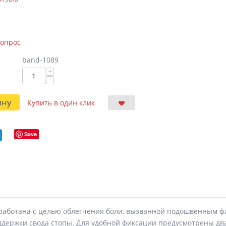
₽
вопрос
band-1089
+
−
ину
Купить в один клик
Save
зработана с целью облегчения боли, вызванной подошвенным фа
держки свода стопы. Для удобной фиксации предусмотрены два