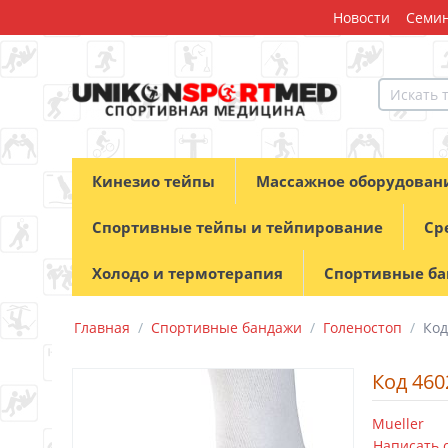
Новости
Семин
Кинезио тейпы
Массажное оборудован
Спортивные тейпы и тейпирование
Ср
Холодо и термотерапия
Спортивные б
Главная
/
Спортивные бандажи
/
Голеностоп
/
Код
Код 460
Mueller
Написать 