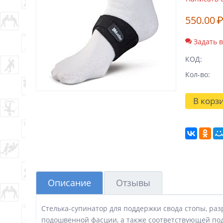
550.00
Задать 
КОД:
Кол-во:
В корз
Описание
Отзывы
Стелька-супинатор для поддержки свода стопы, ра
подошвенной фасции, а также соответствующей под