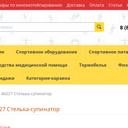
ары по кинезиотейпированию
Доставка
Оплата
Статьи
8 (
ие
Спортивное оборудование
Спортивное пит
едства медицинской помощи
Термобелье
Физ
андажи
Категория-корзина
 46027 Стелька-супинатор
27 Стелька-супинатор
отзыв