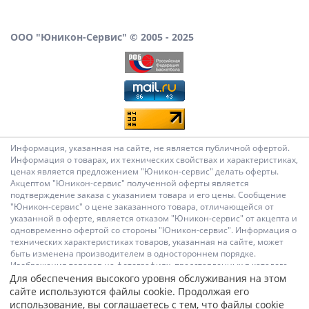
ООО "Юникон-Сервис" © 2005 - 2025
Информация, указанная на сайте, не является публичной офертой.
Информация о товарах, их технических свойствах и характеристиках,
ценах является предложением "Юникон-сервис" делать оферты.
Акцептом "Юникон-сервис" полученной оферты является
подтверждение заказа с указанием товара и его цены. Сообщение
"Юникон-сервис" о цене заказанного товара, отличающейся от
указанной в оферте, является отказом "Юникон-сервис" от акцепта и
одновременно офертой со стороны "Юникон-сервис". Информация о
технических характеристиках товаров, указанная на сайте, может
быть изменена производителем в одностороннем порядке.
Изображения товаров на фотографиях, представленных в каталоге
на сайте, могут отличаться от оригиналов. Информация о цене
Для обеспечения высокого уровня обслуживания на этом
товара, указанная в каталоге на сайте, может отличаться от
сайте используются файлы cookie. Продолжая его
фактической к моменту оформления заказа на соответствующий
использование, вы соглашаетесь с тем, что файлы cookie