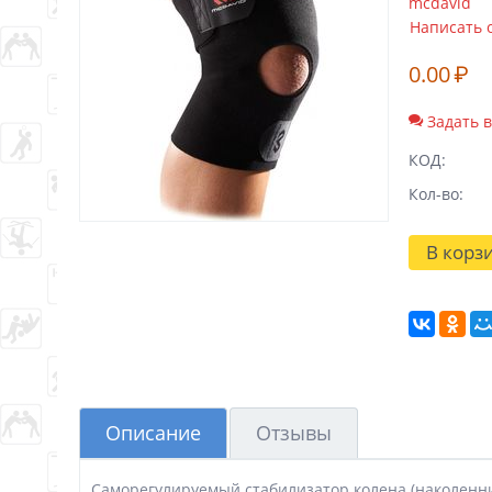
mcdavid
Написать 
0.00
₽
Задать 
КОД:
Кол-во:
В корз
Описание
Отзывы
Саморегулируемый стабилизатор колена (наколенник