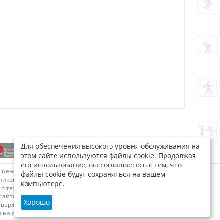
Для обеспечения высокого уровня обслуживания на
этом сайте используются файлы cookie. Продолжая
его использование, вы соглашаетесь с тем, что
х, ценах является предложением "Юникон-сервис" делать
файлы cookie будут сохраняться на вашем
икон-сервис" о цене заказанного товара, отличающейся от
компьютере.
 технических характеристиках товаров, указанная на сайте,
сайте, могут отличаться от оригиналов. Информация о цене
Хорошо
одтверждением цены заказанного товара является сообщение
в на сайте, их возможное несоответствие действующему