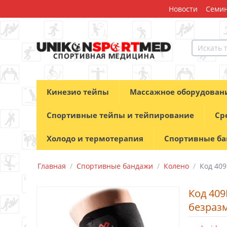
Новости
Семин
Кинезио тейпы
Массажное оборудован
Спортивные тейпы и тейпирование
Ср
Холодо и термотерапия
Спортивные б
Главная
/
Спортивные бандажи
/
Колено
/
Код 40
Код 409
безраз