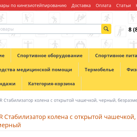
ары по кинезиотейпированию
Доставка
Оплата
Статьи
8 (
ие
Спортивное оборудование
Спортивное пит
едства медицинской помощи
Термобелье
Физ
андажи
Категория-корзина
9R Стабилизатор колена с открытой чашечкой, черный, безраз
R Стабилизатор колена с открытой чашечкой,
мерный