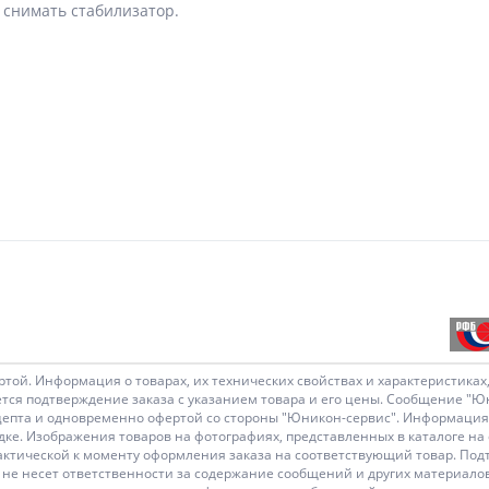
 снимать стабилизатор.
ртой. Информация о товарах, их технических свойствах и характеристика
ся подтверждение заказа с указанием товара и его цены. Сообщение "Юн
цепта и одновременно офертой со стороны "Юникон-сервис". Информация о
е. Изображения товаров на фотографиях, представленных в каталоге на 
т фактической к моменту оформления заказа на соответствующий товар. П
 не несет ответственности за содержание сообщений и других материало