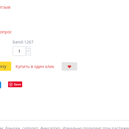
отзыв
вопрос
band-1267
+
−
ину
Купить в один клик
Save
, бандаж, суппорт, фиксатор). Идеально подходит при растяже