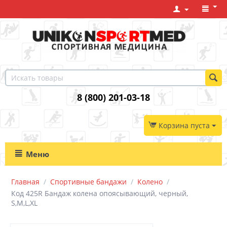
8 (800) 201-03-18
Корзина пуста
Меню
Главная
/
Спортивные бандажи
/
Колено
/
Код 425R Бандаж колена опоясывающий, черный,
S,M,L,XL