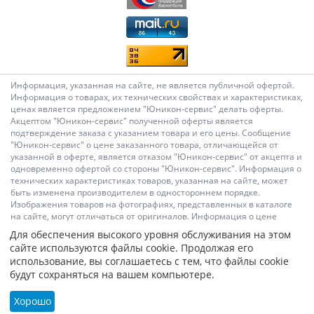
Информация, указанная на сайте, не является публичной офертой.
Информация о товарах, их технических свойствах и характеристиках,
ценах является предложением "Юникон-сервис" делать оферты.
Акцептом "Юникон-сервис" полученной оферты является
подтверждение заказа с указанием товара и его цены. Сообщение
"Юникон-сервис" о цене заказанного товара, отличающейся от
указанной в оферте, является отказом "Юникон-сервис" от акцепта и
одновременно офертой со стороны "Юникон-сервис". Информация о
технических характеристиках товаров, указанная на сайте, может
быть изменена производителем в одностороннем порядке.
Изображения товаров на фотографиях, представленных в каталоге
на сайте, могут отличаться от оригиналов. Информация о цене
товара, указанная в каталоге на сайте, может отличаться от
Для обеспечения высокого уровня обслуживания на этом
фактической к моменту оформления заказа на соответствующий
сайте используются файлы cookie. Продолжая его
товар. Подтверждением цены заказанного товара является
использование, вы соглашаетесь с тем, что файлы cookie
сообщение "Юникон-сервис" о цене такого товара. Администрация
будут сохраняться на вашем компьютере.
Сайта не несет ответственности за содержание сообщений и других
материалов на сайте, их возможное несоответствие действующему
законодательству, за достоверность размещаемых Пользователями
Хорошо
материалов, качество информации и изображений.