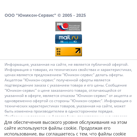
ООО "Юникон-Сервис" © 2005 - 2025
Информация, указанная на сайте, не является публичной офертой.
Информация о товарах, их технических свойствах и характеристиках,
ценах является предложением "Юникон-сервис" делать оферты.
Акцептом "Юникон-сервис" полученной оферты является
подтверждение заказа с указанием товара и его цены. Сообщение
"Юникон-сервис" о цене заказанного товара, отличающейся от
указанной в оферте, является отказом "Юникон-сервис" от акцепта и
одновременно офертой со стороны "Юникон-сервис". Информация о
технических характеристиках товаров, указанная на сайте, может
быть изменена производителем в одностороннем порядке.
Изображения товаров на фотографиях, представленных в каталоге
на сайте, могут отличаться от оригиналов. Информация о цене
Для обеспечения высокого уровня обслуживания на этом
товара, указанная в каталоге на сайте, может отличаться от
сайте используются файлы cookie. Продолжая его
фактической к моменту оформления заказа на соответствующий
использование, вы соглашаетесь с тем, что файлы cookie