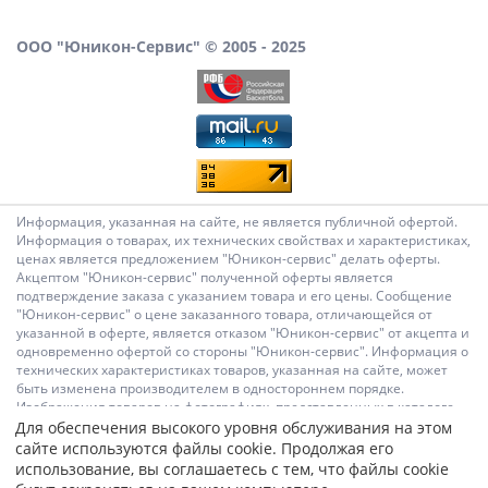
ООО "Юникон-Сервис" © 2005 - 2025
Информация, указанная на сайте, не является публичной офертой.
Информация о товарах, их технических свойствах и характеристиках,
ценах является предложением "Юникон-сервис" делать оферты.
Акцептом "Юникон-сервис" полученной оферты является
подтверждение заказа с указанием товара и его цены. Сообщение
"Юникон-сервис" о цене заказанного товара, отличающейся от
указанной в оферте, является отказом "Юникон-сервис" от акцепта и
одновременно офертой со стороны "Юникон-сервис". Информация о
технических характеристиках товаров, указанная на сайте, может
быть изменена производителем в одностороннем порядке.
Изображения товаров на фотографиях, представленных в каталоге
на сайте, могут отличаться от оригиналов. Информация о цене
Для обеспечения высокого уровня обслуживания на этом
товара, указанная в каталоге на сайте, может отличаться от
сайте используются файлы cookie. Продолжая его
фактической к моменту оформления заказа на соответствующий
использование, вы соглашаетесь с тем, что файлы cookie
товар. Подтверждением цены заказанного товара является