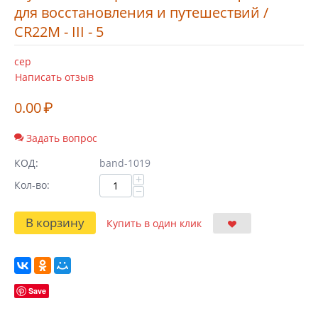
для восстановления и путешествий /
CR22M - III - 5
cep
Написать отзыв
0.00
₽
Задать вопрос
КОД:
band-1019
+
Кол-во:
−
В корзину
Купить в один клик
Save