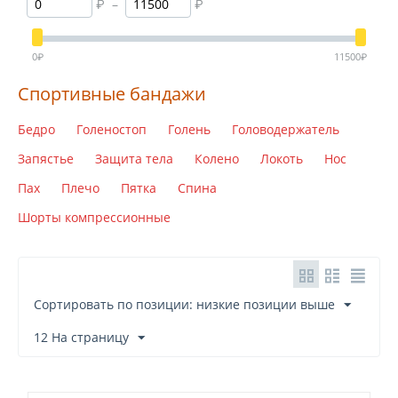
₽
–
₽
select
swedeo
0
₽
11500
₽
vulkan
Спортивные бандажи
Бедро
Голеностоп
Голень
Головодержатель
Запястье
Защита тела
Колено
Локоть
Нос
Пах
Плечо
Пятка
Спина
Шорты компрессионные
Сортировать по позиции: низкие позиции выше
12 На страницу