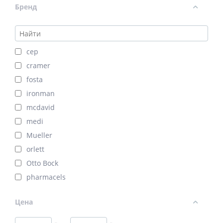
Бренд
cep
cramer
fosta
ironman
mcdavid
medi
Mueller
orlett
Otto Bock
pharmacels
psb
Цена
push
rehband