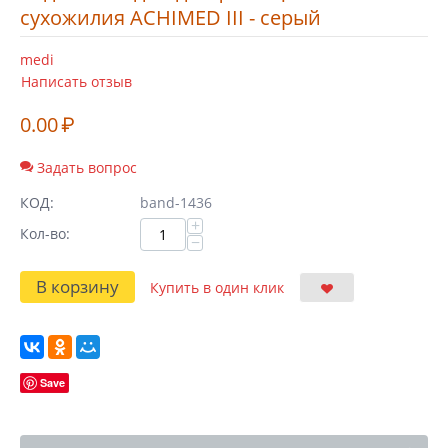
сухожилия ACHIMED III - серый
medi
Написать отзыв
0.00
₽
Задать вопрос
КОД:
band-1436
+
Кол-во:
−
В корзину
Купить в один клик
Save