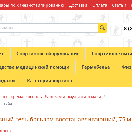
ары по кинезиотейпированию
Доставка
Оплата
Статьи
8 (
ие
Спортивное оборудование
Спортивное пит
едства медицинской помощи
Термобелье
Физ
андажи
Категория-корзина
ные крема, лосьоны, бальзамы, эмульсии и мази
/
, туба
ный гель-бальзам восстанавливающий, 75 мл
отзыв