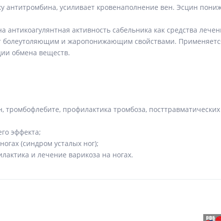
ку антитромбина, усиливает кровенаполнение вен. Эсцин пониж
а антикоагулянтная активность сабельника как средства лечен
дает болеутоляющим и жаропонижающим свойствами. Применяет
ции обмена веществ.
 тромбофлебите, профилактика тромбоза, посттравматических 
го эффекта;
ногах (синдром усталых ног);
илактика и лечение варикоза на ногах.