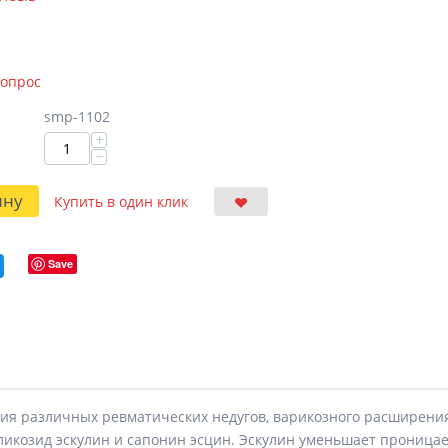
вопрос
smp-1102
+
−
ину
Купить в один клик
Save
ния различных ревматических недугов, варикозного расширения
ликозид эскулин и сапонин эсцин. Эскулин уменьшает проница