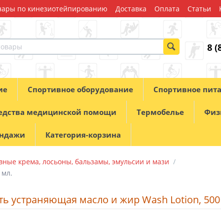
ары по кинезиотейпированию
Доставка
Оплата
Статьи
8 (
ие
Спортивное оборудование
Спортивное пит
едства медицинской помощи
Термобелье
Физ
андажи
Категория-корзина
ные крема, лосьоны, бальзамы, эмульсии и мази
/
 мл.
ь устраняющая масло и жир Wash Lotion, 500