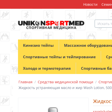
Новости
Семин
Кинезио тейпы
Массажное оборудован
Спортивные тейпы и тейпирование
Ср
Холодо и термотерапия
Спортивные б
Главная
/
Средства медицинской помощи
/
Спортив
Жидкость устраняющая масло и жир Wash Lotion, 500
Жидкост
sportsbalm