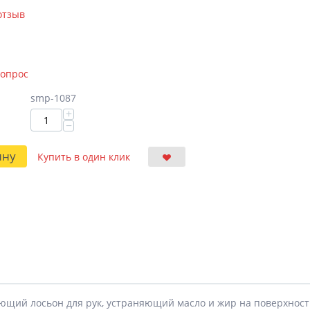
отзыв
вопрос
smp-1087
+
−
ину
Купить в один клик
жающий лосьон для рук, устраняющий масло и жир на поверхнос