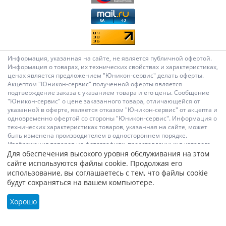
Информация, указанная на сайте, не является публичной офертой.
Информация о товарах, их технических свойствах и характеристиках,
ценах является предложением "Юникон-сервис" делать оферты.
Акцептом "Юникон-сервис" полученной оферты является
подтверждение заказа с указанием товара и его цены. Сообщение
"Юникон-сервис" о цене заказанного товара, отличающейся от
указанной в оферте, является отказом "Юникон-сервис" от акцепта и
одновременно офертой со стороны "Юникон-сервис". Информация о
технических характеристиках товаров, указанная на сайте, может
быть изменена производителем в одностороннем порядке.
Изображения товаров на фотографиях, представленных в каталоге
на сайте, могут отличаться от оригиналов. Информация о цене
Для обеспечения высокого уровня обслуживания на этом
товара, указанная в каталоге на сайте, может отличаться от
сайте используются файлы cookie. Продолжая его
фактической к моменту оформления заказа на соответствующий
использование, вы соглашаетесь с тем, что файлы cookie
товар. Подтверждением цены заказанного товара является
будут сохраняться на вашем компьютере.
сообщение "Юникон-сервис" о цене такого товара. Администрация
Сайта не несет ответственности за содержание сообщений и других
Хорошо
материалов на сайте, их возможное несоответствие действующему
законодательству, за достоверность размещаемых Пользователями
материалов, качество информации и изображений.