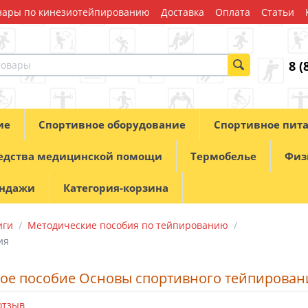
ары по кинезиотейпированию
Доставка
Оплата
Статьи
8 (
ие
Спортивное оборудование
Спортивное пит
едства медицинской помощи
Термобелье
Физ
андажи
Категория-корзина
иги
/
Методические пособия по тейпированию
/
ия
ное пособие Основы спортивного тейпирован
отзыв