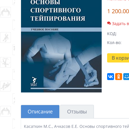
1 200.00
Задать 
КОД:
Кол-во:
В корз
Описание
Отзывы
Касаткин М.С., Ачкасов Е.Е. Основы спортивного тейп