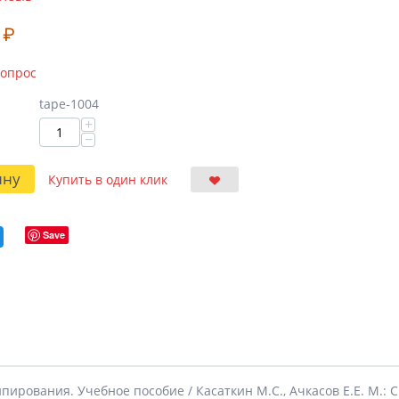
₽
вопрос
tape-1004
+
−
ину
Купить в один клик
Save
ирования. Учебное пособие / Касаткин М.С., Ачкасов Е.Е. М.: Спо