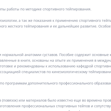
ипы работы по методике спортивного тейпирования.
зиологии, а так же показания к применению спортивного тейп
ого жесткого тейпирования и ее дальнейшее развитие. Особо
и нормальной анатомии суставов. Пособие содержит основные 
тавленные в книге, основаны на опыте их применения в между
готовке и рекомендованы к использованию кафедрой спортив
ссоциацией специалистов по кинезиологическому тейпирован
по программам дополнительного профессионального образован
(повязок) или материалов было известно еще во времена про
изготовления профессиональных спортивных тейпов и сопутст