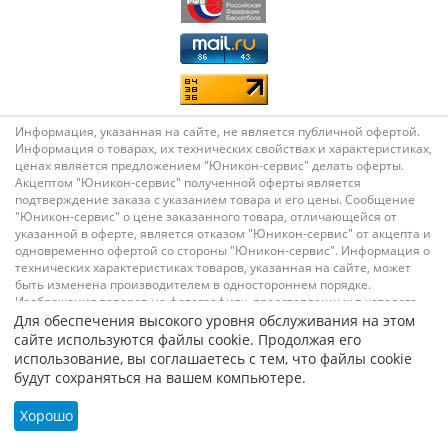
Информация, указанная на сайте, не является публичной офертой.
Информация о товарах, их технических свойствах и характеристиках,
ценах является предложением "Юникон-сервис" делать оферты.
Акцептом "Юникон-сервис" полученной оферты является
подтверждение заказа с указанием товара и его цены. Сообщение
"Юникон-сервис" о цене заказанного товара, отличающейся от
указанной в оферте, является отказом "Юникон-сервис" от акцепта и
одновременно офертой со стороны "Юникон-сервис". Информация о
технических характеристиках товаров, указанная на сайте, может
быть изменена производителем в одностороннем порядке.
Изображения товаров на фотографиях, представленных в каталоге
на сайте, могут отличаться от оригиналов. Информация о цене
Для обеспечения высокого уровня обслуживания на этом
товара, указанная в каталоге на сайте, может отличаться от
сайте используются файлы cookie. Продолжая его
фактической к моменту оформления заказа на соответствующий
использование, вы соглашаетесь с тем, что файлы cookie
товар. Подтверждением цены заказанного товара является
будут сохраняться на вашем компьютере.
сообщение "Юникон-сервис" о цене такого товара. Администрация
Сайта не несет ответственности за содержание сообщений и других
Хорошо
материалов на сайте, их возможное несоответствие действующему
законодательству, за достоверность размещаемых Пользователями