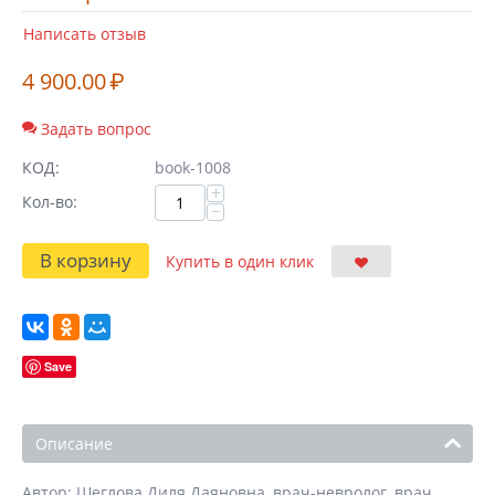
Написать отзыв
4 900.00
₽
Задать вопрос
КОД:
book-1008
+
Кол-во:
−
В корзину
Купить в один клик
Save
Описание
Автор: Шеглова Диля Даяновна, врач-невролог, врач