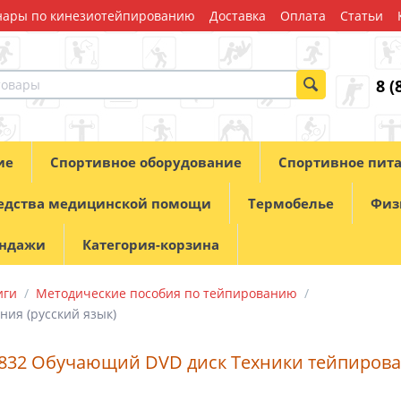
ары по кинезиотейпированию
Доставка
Оплата
Статьи
8 (
ие
Спортивное оборудование
Спортивное пит
едства медицинской помощи
Термобелье
Физ
андажи
Категория-корзина
иги
/
Методические пособия по тейпированию
/
ия (русский язык)
0832 Обучающий DVD диск Техники тейпирова