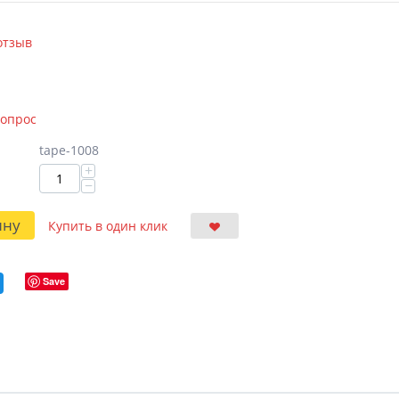
отзыв
вопрос
tape-1008
+
−
ину
Купить в один клик
Save