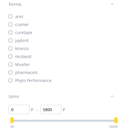
Бренд
ares
cramer
curetape
jaybird
kinesio
mcdavid
Mueller
pharmacels
Phyto Performance
Цена
₽
–
₽
0
₽
5800
₽