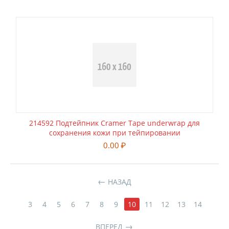
214592 Подтейпник Cramer Tape underwrap для
сохранения кожи при тейпировании
0.00
₽
НАЗАД
3
4
5
6
7
8
9
10
11
12
13
14
ВПЕРЕД