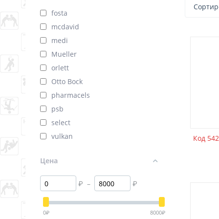
Сортир
fosta
mcdavid
medi
Mueller
orlett
Otto Bock
pharmacels
psb
select
vulkan
Код 542
Цена
₽
–
₽
0
₽
8000
₽