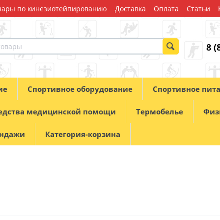
ары по кинезиотейпированию
Доставка
Оплата
Статьи
8 (
ие
Спортивное оборудование
Спортивное пит
едства медицинской помощи
Термобелье
Физ
андажи
Категория-корзина
о