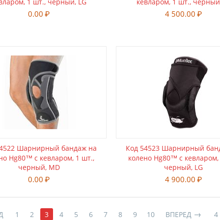
вларом, 1 шт., черный, LG
кевларом, 1 шт., черный
0.00
₽
4 500.00
₽
54522 Шарнирный бандаж на
Код 54523 Шарнирный бан
но Hg80™ с кевларом, 1 шт.,
колено Hg80™ с кевларом, 
черный, MD
черный, LG
0.00
₽
4 900.00
₽
Д
1
2
3
4
5
6
7
8
9
10
ВПЕРЕД
4