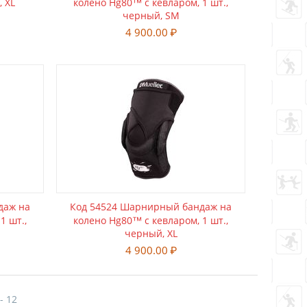
, XL
колено Hg80™ с кевларом, 1 шт.,
черный, SM
4 900.00
₽
даж на
Код 54524 Шарнирный бандаж на
1 шт.,
колено Hg80™ с кевларом, 1 шт.,
черный, XL
4 900.00
₽
 - 12