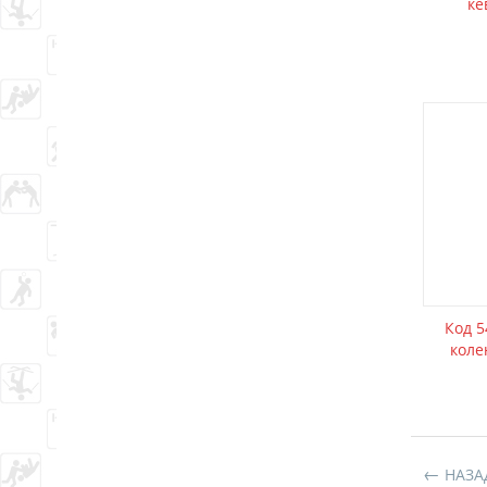
ке
Код 
коле
НАЗА