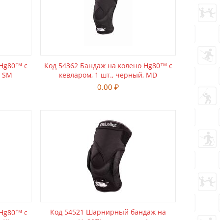
 Hg80™ с
Код 54362 Бандаж на колено Hg80™ с
, SM
кевларом, 1 шт., черный, MD
0.00
₽
Код 54521 Шарнирный бандаж на
 Hg80™ с