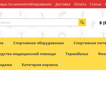
ары по кинезиотейпированию
Доставка
Оплата
Статьи
8 (
ие
Спортивное оборудование
Спортивное пит
едства медицинской помощи
Термобелье
Физ
андажи
Категория-корзина
о