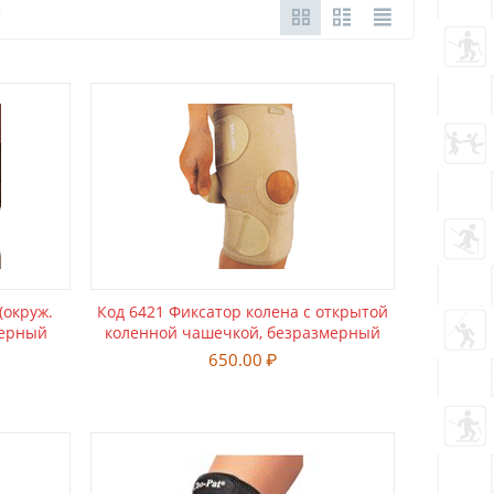
(окруж.
Код 6421 Фиксатор колена с открытой
 черный
коленной чашечкой, безразмерный
650.00
₽