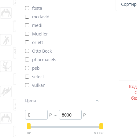
Сортир
fosta
mcdavid
medi
Mueller
orlett
Otto Bock
pharmacels
psb
select
vulkan
Код
бе
Цена
₽
–
₽
0
₽
8000
₽