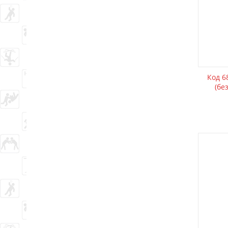
Код 6
(бе