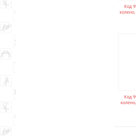
Код 
колено,
Код 
колено