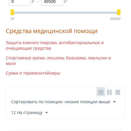
₽
–
₽
Phyto Performance
Point Relief
0
₽
49500
₽
puma
Средства медицинской помощи
refit
rehabmedic
Защита кожного покрова, антибактериальные и
spenco
очищающие средства
sportsbalm
Спортивные крема, лосьоны, бальзамы, эмульсии и
trimona
мази
vivax
Сумки и термоконтейнеры
Сортировать по позиции: низкие позиции выше
12 На страницу