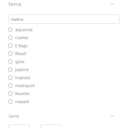
Бренд
aquacool
cramer
E.Bags
flexall
igloo
jaybird
luxplast
medisport
Mueller
newaid
nike
Цена
OPSITE SPRAY
pharmacels