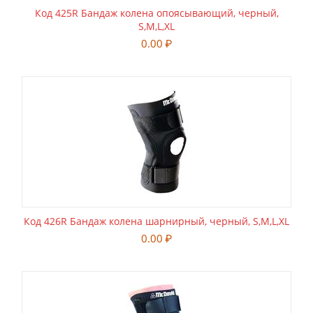
Код 425R Бандаж колена опоясывающий, черный,
S,M,L,XL
0.00
₽
Код 426R Бандаж колена шарнирный, черный, S,M,L,XL
0.00
₽