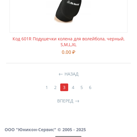
Код 601R Подушечки колена для волейбола, черный,
S,M,L,XL
0.00
₽
НАЗАД
1
2
3
4
5
6
ВПЕРЕД
ООО "Юникон-Сервис" © 2005 - 2025