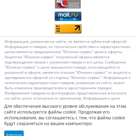
Информация, указанная на сайте, не является публичной офертой.
Информация о товарах, их технических свойствах и характеристиках,
ценах является предложением "Юникон-сервис" делать оферты.
Акцептом "Юникон-сервис" полученной оферты является
подтверждение заказа с указанием товара и его цены. Сообщение
"Юникон-сервис" о цене заказанного товара, отличающейся от
указанной в оферте, является отказом "Юникон-сервис" от акцепта и
одновременно офертой со стороны "Юникон-сервис". Информация о
технических характеристиках товаров, указанная на сайте, может
быть изменена производителем в одностороннем порядке.
Изображения товаров на фотографиях, представленных в каталоге
на сайте, могут отличаться от оригиналов. Информация о цене
товара, указанная в каталоге на сайте, может отличаться от
Для обеспечения высокого уровня обслуживания на этом
фактической к моменту оформления заказа на соответствующий
сайте используются файлы cookie. Продолжая его
товар. Подтверждением цены заказанного товара является
использование, вы соглашаетесь с тем, что файлы cookie
сообщение "Юникон-сервис" о цене такого товара. Администрация
будут сохраняться на вашем компьютере.
Сайта не несет ответственности за содержание сообщений и других
материалов на сайте, их возможное несоответствие действующему
законодательству, за достоверность размещаемых Пользователями
Хорошо