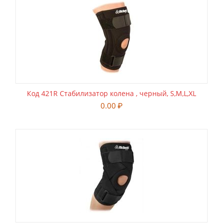
Код 421R Стабилизатор колена , черный, S,M,L,XL
0.00
₽